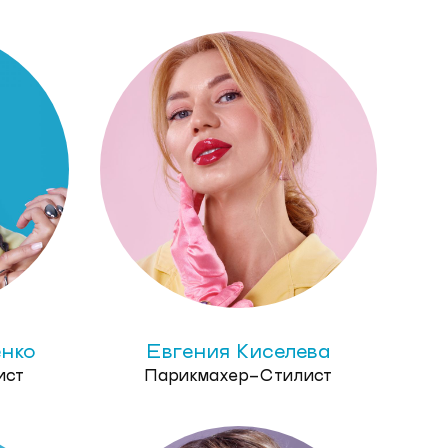
енко
Евгения Киселева
ист
Парикмахер-Стилист