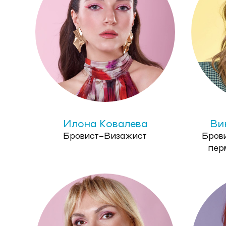
Илона Ковалева
Ви
Бровист-Визажист
Бров
пер