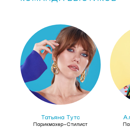
Татьяна Тутс
Ал
Парикмахер-Стилист
Па