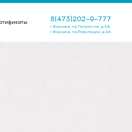
8(473)202-9-777
ртификаты
г.Воронеж, пр.Патриотов, д.4А
г.Воронеж, пр.Революции, д.9А