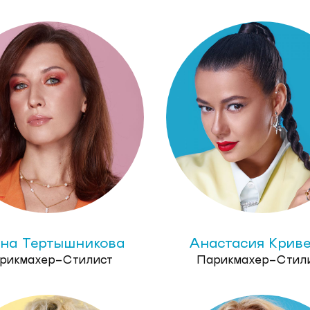
на Тертышникова
Анастасия Крив
рикмахер-Стилист
Парикмахер-Стил