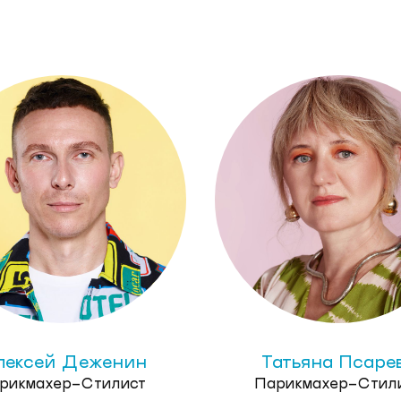
ексей Деженин
Татьяна Псаре
рикмахер-Стилист
Парикмахер-Стил