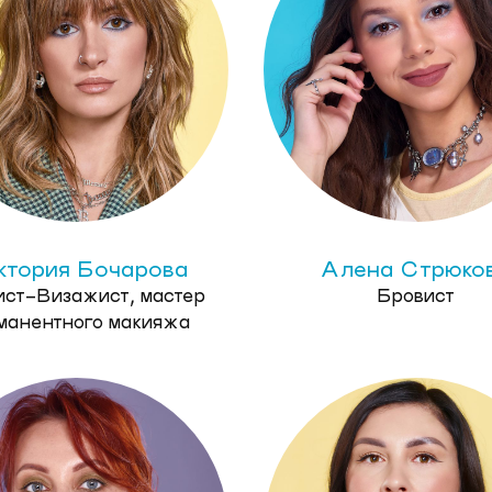
ктория Бочарова
Алена Стрюко
ист-Визажист, мастер
Бровист
манентного макияжа